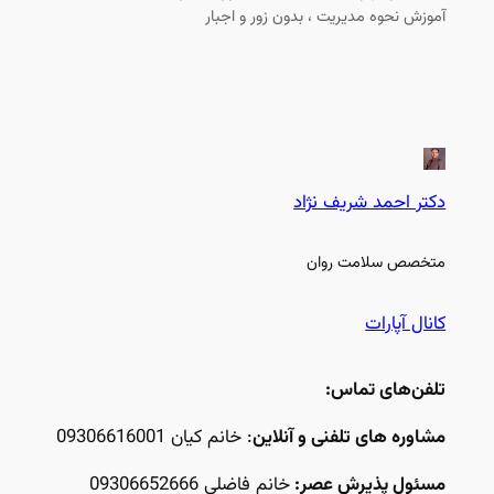
آموزش نحوه مدیریت ، بدون زور و اجبار
دکتر احمد شریف نژاد
متخصص سلامت روان
کانال آپارات
تلفن‌های تماس:
مشاوره های تلفنی و آنلاین
: خانم کیان 09306616001
مسئول پذیرش عصر:
خانم فاضلی 09306652666