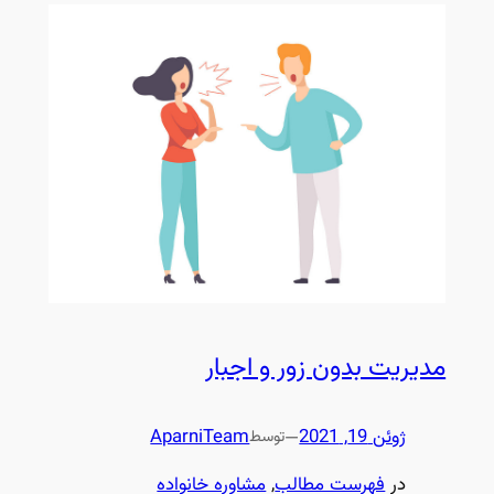
مدیریت بدون زور و اجبار
ژوئن 19, 2021
—
AparniTeam
توسط
در
فهرست مطالب
, 
مشاوره خانواده