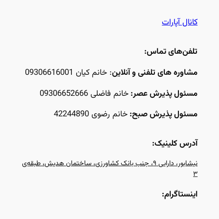
کانال آپارات
تلفن‌های تماس:
مشاوره های تلفنی و آنلاین
: خانم کیان 09306616001
مسئول پذیرش عصر:
خانم فاضلی 09306652666
مسئول پذیرش صبح:
خانم رضوی 42244890
آدرس کلینیک:
نیشابور، دارایی ۹، جنب بانک کشاورزی، ساختمان هدیش، طبقه‌ی
۳
اینستاگرام: