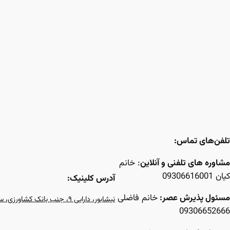
تلفن‌های تماس:
مشاوره های تلفنی و آنلاین
: خانم
کیان 09306616001
آدرس کلینیک:
مسئول پذیرش عصر:
خانم فاضلی
نیشابور، دارایی ۹، جنب بانک کشاورزی، ساختمان هدیش، طبقه‌ی ۳
09306652666