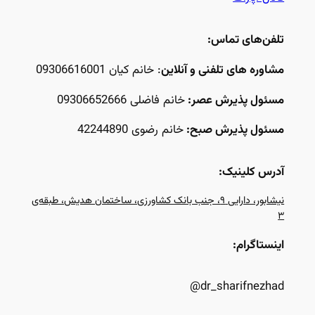
تلفن‌های تماس:
مشاوره های تلفنی و آنلاین
: خانم کیان 09306616001
مسئول پذیرش عصر:
خانم فاضلی 09306652666
مسئول پذیرش صبح:
خانم رضوی 42244890
آدرس کلینیک:
نیشابور، دارایی ۹، جنب بانک کشاورزی، ساختمان هدیش، طبقه‌ی
۳
اینستاگرام:
dr_sharifnezhad@