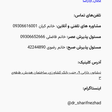
کانال آپارات
تلفن‌های تماس:
مشاوره های تلفنی و آنلاین
: خانم کیان 09306616001
مسئول پذیرش عصر:
خانم فاضلی 09306652666
مسئول پذیرش صبح:
خانم رضوی 42244890
آدرس کلینیک:
نیشابور، دارایی ۹، جنب بانک کشاورزی، ساختمان هدیش، طبقه‌ی
۳
اینستاگرام:
dr_sharifnezhad@