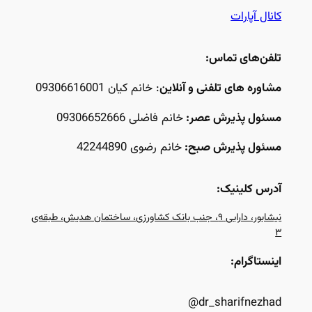
کانال آپارات
تلفن‌های تماس:
مشاوره های تلفنی و آنلاین
: خانم کیان 09306616001
مسئول پذیرش عصر:
خانم فاضلی 09306652666
مسئول پذیرش صبح:
خانم رضوی 42244890
آدرس کلینیک:
نیشابور، دارایی ۹، جنب بانک کشاورزی، ساختمان هدیش، طبقه‌ی
۳
اینستاگرام:
dr_sharifnezhad@